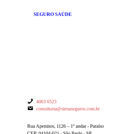
SEGURO SAÚDE
Contatos
4003 6523
consultoria@sienaseguros.com.br
- Matriz
Rua Apeninos, 1126 – 1º andar - Paraíso
CEP: 04104-021 - São Paulo - SP