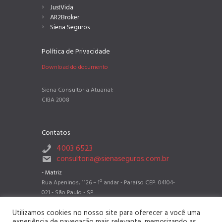
JustVida
AR2Broker
Siena Seguros
Política de Privacidade
Download do documento
Siena Consultoria Atuarial:
CIBA 2008
Contatos
4003 6523
consultoria@sienaseguros.com.br
- Matriz
Rua Apeninos, 1126 – 1º andar - Paraíso CEP: 04104-
021 - São Paulo - SP
- Filial Belo Horizonte
Utilizamos cookies no nosso site para oferecer a você uma
Rua dos Timbiras, 2788 sala 802 - Barro Preto CEP: