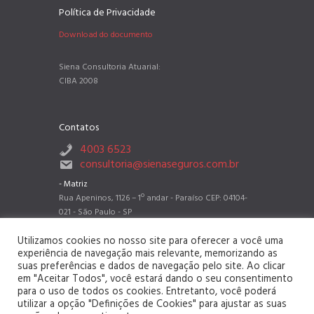
Política de Privacidade
Download do documento
Siena Consultoria Atuarial:
CIBA 2008
Contatos
4003 6523
consultoria@sienaseguros.com.br
- Matriz
Rua Apeninos, 1126 – 1º andar - Paraíso CEP: 04104-
021 - São Paulo - SP
- Filial Belo Horizonte
Utilizamos cookies no nosso site para oferecer a você uma
Rua dos Timbiras, 2788 sala 802 - Barro Preto CEP:
experiência de navegação mais relevante, memorizando as
30140-062 - Belo Horizonte - MG
suas preferências e dados de navegação pelo site. Ao clicar
- Filial Recife
em "Aceitar Todos", você estará dando o seu consentimento
Rua Herculano Bandeira 749, 4° andar, sala 402, Pina,
para o uso de todos os cookies. Entretanto, você poderá
CEP 51110-131 - Recife - PE
utilizar a opção "Definições de Cookies" para ajustar as suas